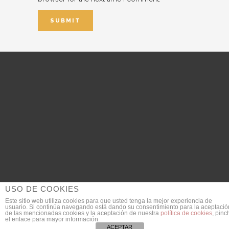
USO DE COOKIES
Este sitio web utiliza cookies para que usted tenga la mejor experiencia de
usuario. Si continúa navegando está dando su consentimiento para la aceptació
© 2018 DanieldeGarcia.com | Fotógrafo de Bodas
de las mencionadas cookies y la aceptación de nuestra
política de cookies
, pinc
el enlace para mayor información.
SEO Provided by
JULIAN MACIAS
ACEPTAR