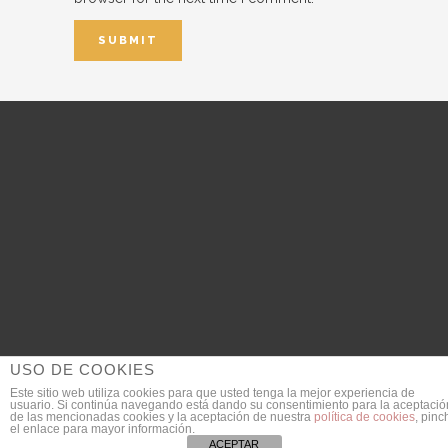
USO DE COOKIES
Este sitio web utiliza cookies para que usted tenga la mejor experiencia de
usuario. Si continúa navegando está dando su consentimiento para la aceptació
© 2018 DanieldeGarcia.com | Fotógrafo de Bodas
de las mencionadas cookies y la aceptación de nuestra
política de cookies
, pinc
el enlace para mayor información.
SEO Provided by
JULIAN MACIAS
ACEPTAR