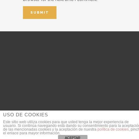
USO DE COOKIES
Este sitio web utiliza cookies para que usted tenga la mejor experiencia de
usuario. Si continúa navegando está dando su consentimiento para la aceptació
© 2018 DanieldeGarcia.com | Fotógrafo de Bodas
de las mencionadas cookies y la aceptación de nuestra
política de cookies
, pinc
el enlace para mayor información.
SEO Provided by
JULIAN MACIAS
ACEPTAR