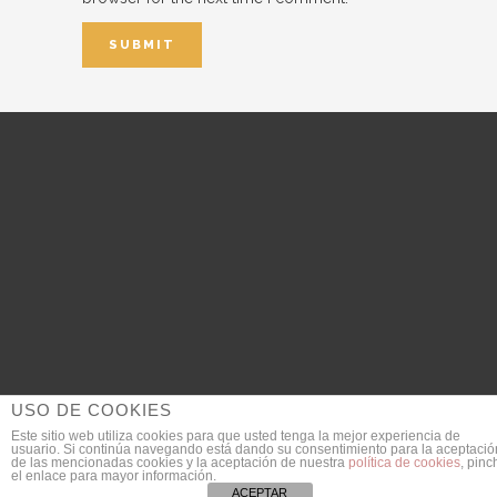
USO DE COOKIES
Este sitio web utiliza cookies para que usted tenga la mejor experiencia de
usuario. Si continúa navegando está dando su consentimiento para la aceptació
© 2018 DanieldeGarcia.com | Fotógrafo de Bodas
de las mencionadas cookies y la aceptación de nuestra
política de cookies
, pinc
el enlace para mayor información.
SEO Provided by
JULIAN MACIAS
ACEPTAR