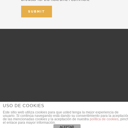
USO DE COOKIES
Este sitio web utiliza cookies para que usted tenga la mejor experiencia de
usuario. Si continúa navegando está dando su consentimiento para la aceptació
© 2018 DanieldeGarcia.com | Fotógrafo de Bodas
de las mencionadas cookies y la aceptación de nuestra
política de cookies
, pinc
el enlace para mayor información.
SEO Provided by
JULIAN MACIAS
ACEPTAR