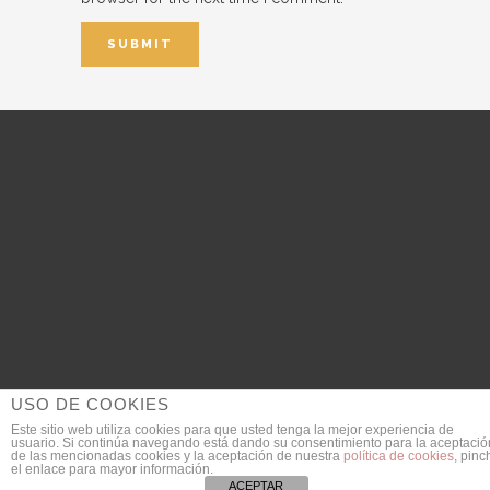
USO DE COOKIES
Este sitio web utiliza cookies para que usted tenga la mejor experiencia de
usuario. Si continúa navegando está dando su consentimiento para la aceptació
© 2018 DanieldeGarcia.com | Fotógrafo de Bodas
de las mencionadas cookies y la aceptación de nuestra
política de cookies
, pinc
el enlace para mayor información.
SEO Provided by
JULIAN MACIAS
ACEPTAR