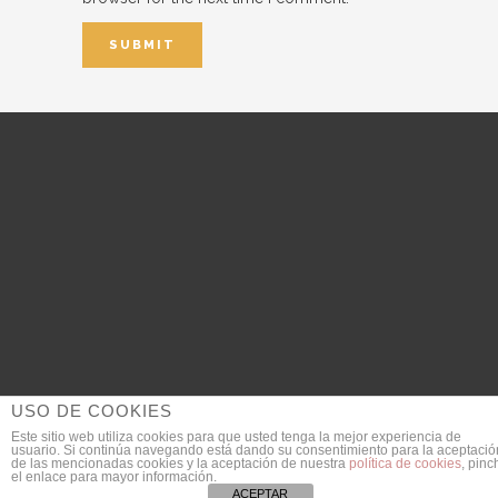
USO DE COOKIES
Este sitio web utiliza cookies para que usted tenga la mejor experiencia de
usuario. Si continúa navegando está dando su consentimiento para la aceptació
© 2018 DanieldeGarcia.com | Fotógrafo de Bodas
de las mencionadas cookies y la aceptación de nuestra
política de cookies
, pinc
el enlace para mayor información.
SEO Provided by
JULIAN MACIAS
ACEPTAR