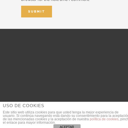
USO DE COOKIES
Este sitio web utiliza cookies para que usted tenga la mejor experiencia de
usuario. Si continúa navegando está dando su consentimiento para la aceptació
© 2018 DanieldeGarcia.com | Fotógrafo de Bodas
de las mencionadas cookies y la aceptación de nuestra
política de cookies
, pinc
el enlace para mayor información.
SEO Provided by
JULIAN MACIAS
ACEPTAR