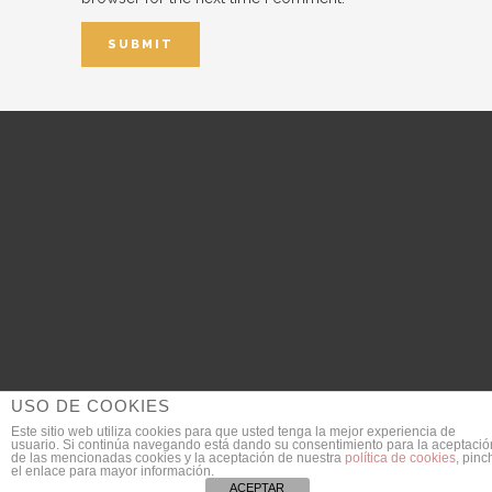
USO DE COOKIES
Este sitio web utiliza cookies para que usted tenga la mejor experiencia de
usuario. Si continúa navegando está dando su consentimiento para la aceptació
© 2018 DanieldeGarcia.com | Fotógrafo de Bodas
de las mencionadas cookies y la aceptación de nuestra
política de cookies
, pinc
el enlace para mayor información.
SEO Provided by
JULIAN MACIAS
ACEPTAR