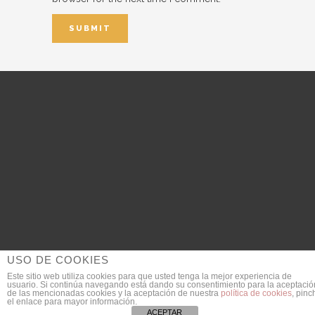
USO DE COOKIES
Este sitio web utiliza cookies para que usted tenga la mejor experiencia de
usuario. Si continúa navegando está dando su consentimiento para la aceptació
© 2018 DanieldeGarcia.com | Fotógrafo de Bodas
de las mencionadas cookies y la aceptación de nuestra
política de cookies
, pinc
el enlace para mayor información.
SEO Provided by
JULIAN MACIAS
ACEPTAR