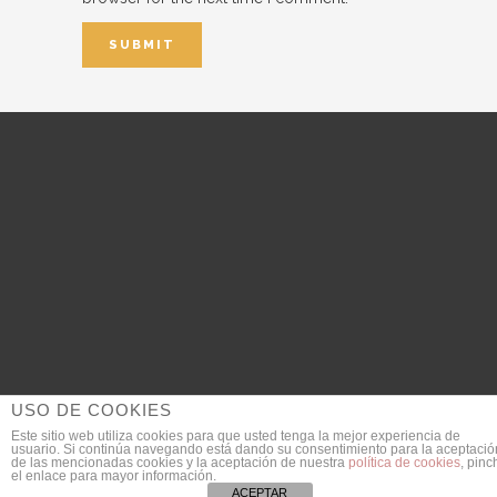
USO DE COOKIES
Este sitio web utiliza cookies para que usted tenga la mejor experiencia de
usuario. Si continúa navegando está dando su consentimiento para la aceptació
© 2018 DanieldeGarcia.com | Fotógrafo de Bodas
de las mencionadas cookies y la aceptación de nuestra
política de cookies
, pinc
el enlace para mayor información.
SEO Provided by
JULIAN MACIAS
ACEPTAR