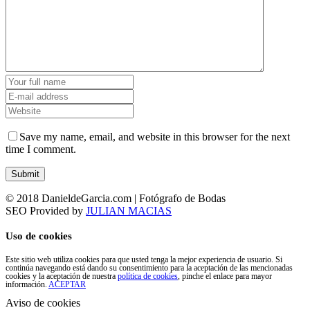
Save my name, email, and website in this browser for the next
time I comment.
© 2018 DanieldeGarcia.com | Fotógrafo de Bodas
SEO Provided by
JULIAN MACIAS
Uso de cookies
Este sitio web utiliza cookies para que usted tenga la mejor experiencia de usuario. Si
continúa navegando está dando su consentimiento para la aceptación de las mencionadas
cookies y la aceptación de nuestra
política de cookies
, pinche el enlace para mayor
información.
ACEPTAR
Aviso de cookies