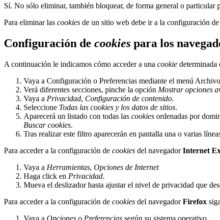
Sí. No sólo eliminar, también bloquear, de forma general o particular 
Para eliminar las
cookies
de un sitio web debe ir a la configuración de
Configuración de
cookies
para los navegad
A continuación le indicamos cómo acceder a una
cookie
determinada 
Vaya a Configuración o Preferencias mediante el menú Archivo 
Verá diferentes secciones, pinche la opción
Mostrar opciones a
Vaya a
Privacidad
,
Configuración de contenido
.
Seleccione
Todas las
cookies
y los datos de sitios
.
Aparecerá un listado con todas las
cookies
ordenadas por domini
Buscar cookies
.
Tras realizar este filtro aparecerán en pantalla una o varias líne
Para acceder a la configuración de
cookies
del navegador
Internet E
Vaya a
Herramientas
,
Opciones de Internet
Haga click en
Privacidad
.
Mueva el deslizador hasta ajustar el nivel de privacidad que des
Para acceder a la configuración de
cookies
del navegador
Firefox
siga
Vaya a
Opciones
o
Preferencias
según su sistema operativo.