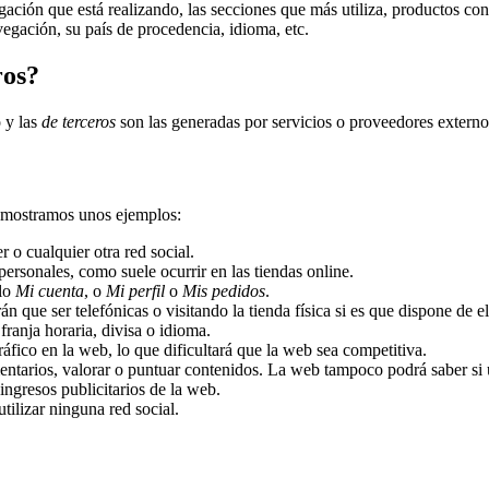
ación que está realizando, las secciones que más utiliza, productos cons
egación, su país de procedencia, idioma, etc.
ros?
o y las
de terceros
son las generadas por servicios o proveedores extern
 mostramos unos ejemplos:
o cualquier otra red social.
personales, como suele ocurrir en las tiendas online.
plo
Mi cuenta
, o
Mi perfil
o
Mis pedidos
.
n que ser telefónicas o visitando la tienda física si es que dispone de el
ranja horaria, divisa o idioma.
tráfico en la web, lo que dificultará que la web sea competitiva.
omentarios, valorar o puntuar contenidos. La web tampoco podrá saber s
ingresos publicitarios de la web.
utilizar ninguna red social.